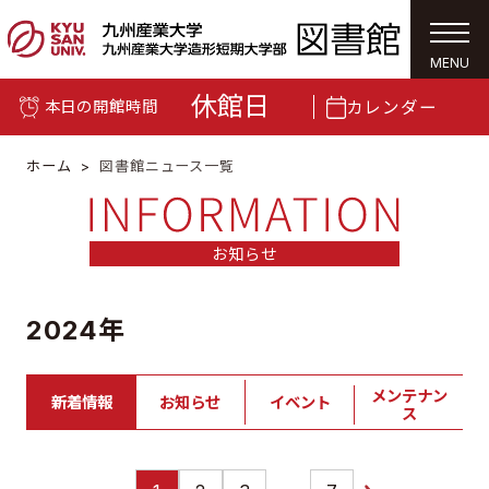
togg
navi
MENU
休館日
カレンダー
本日の開館時間
ホーム
図書館ニュース一覧
お知らせ
2024年
メンテナン
新着情報
お知らせ
イベント
ス