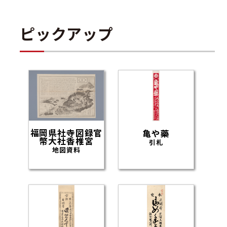
ピックアップ
福岡県社寺図録官
亀や藥
幣大社香椎宮
引札
地図資料