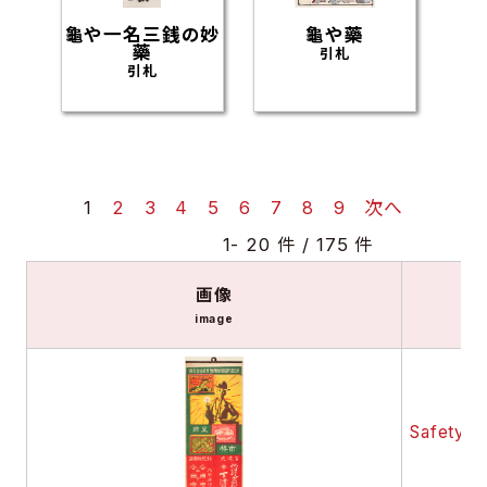
龜や一名三銭の妙
龜や藥
藥
引札
引札
1
2
3
4
5
6
7
8
9
次へ
1- 20 件 / 175 件
画像
image
Safety m