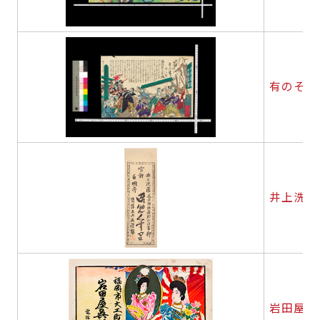
有のそのま
井上洗薬
岩田屋呉