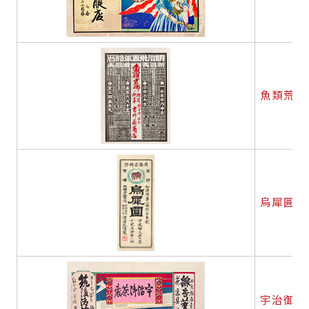
魚類荒物
烏犀圓
宇治御茶