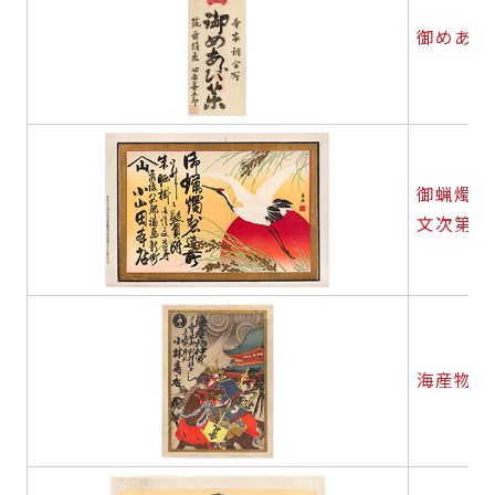
御めあら
御蝋燭製
文次第
海産物仲