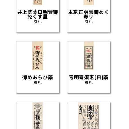
井上洗薬白明膏御
本家正明膏御めく
免くす里
寿リ
引札
引札
御めあらひ藥
青明膏須惠[目]藥
引札
引札