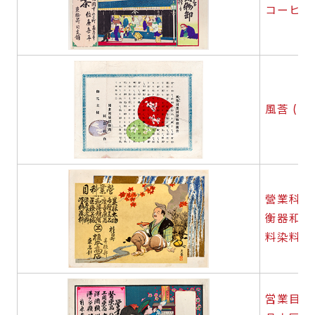
コーヒー
風莟 (
營業科目
衡器和洋
料染料
営業目録