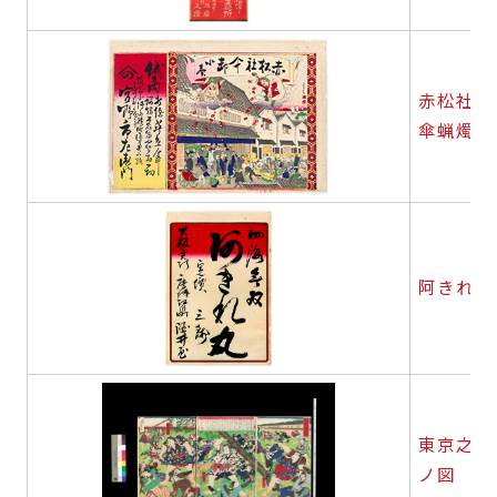
赤松社仐卸
傘蝋燭荒
阿きれ丸
東京之相
ノ図