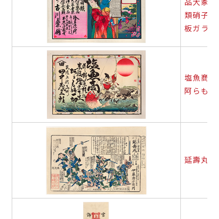
品大冢賣
類硝子食
板ガラス
塩魚商并
阿らも能
延壽丸