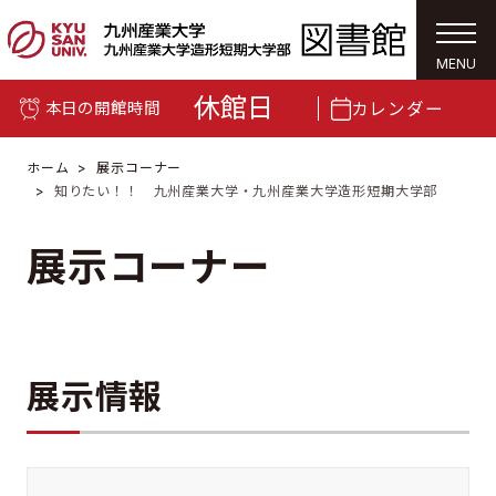
togg
navi
MENU
休館日
カレンダー
本日の開館時間
ホーム
展示コーナー
知りたい！！ 九州産業大学・九州産業大学造形短期大学部
展示コーナー
展示情報