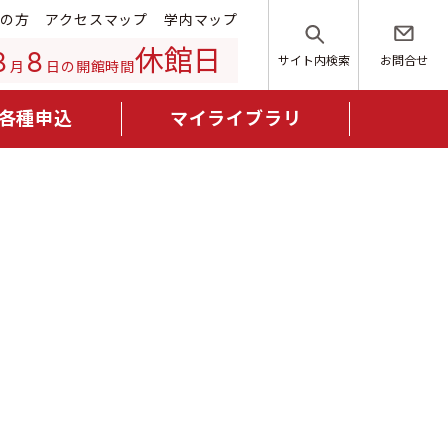
の方
アクセスマップ
学内マップ
休館日
8
8
サイト内検索
お問合せ
月
日の開館時間
各種申込
マイライブラリ