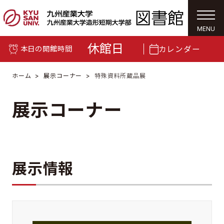
togg
navi
MENU
休館日
カレンダー
本日の開館時間
ホーム
展示コーナー
特殊資料所蔵品展
展示コーナー
展示情報