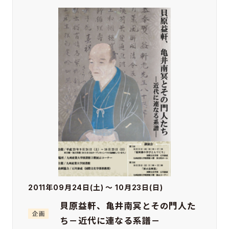
2011年09月24日(土) ～ 10月23日(日)
貝原益軒、亀井南冥とその門人た
ち－近代に連なる系譜－