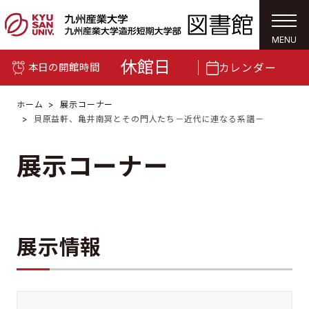
togg
navi
MENU
休館日
カレンダー
本日の開館時間
ホーム
展示コーナー
貝原益軒、亀井南冥とその門人たち－近代に連なる系譜－
展示コーナー
展示情報